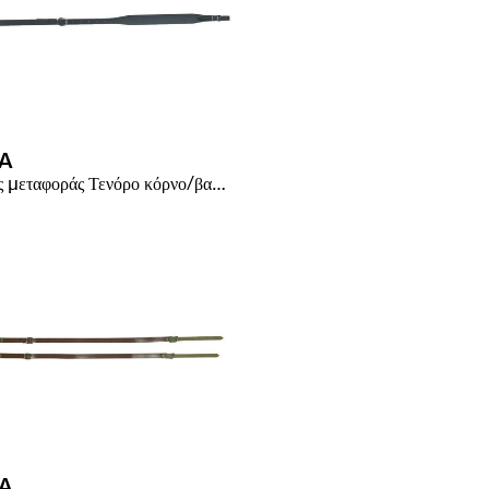
A
Ιμάντες μεταφοράς Τενόρο κόρνο/βαρύτονο
A