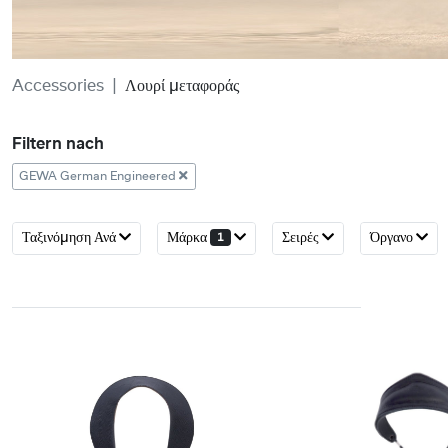
Accessories
Λουρί μεταφοράς
Filtern nach
GEWA German Engineered
Ταξινόμηση Ανά
Μάρκα
Σειρές
Όργανο
1