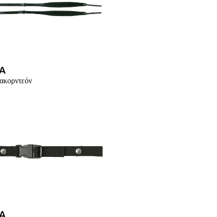
A
ακορντεόν
A