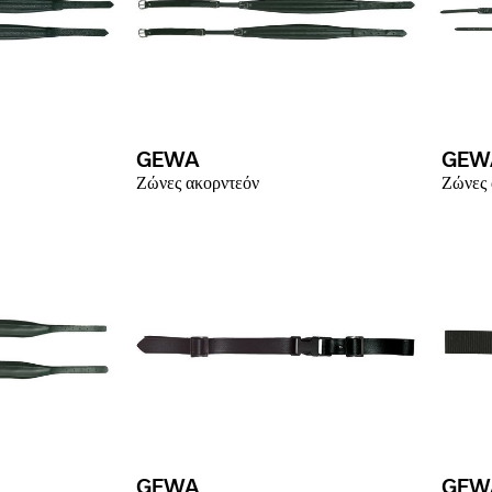
GEWA
GEW
Ζώνες ακορντεόν
Ζώνες 
GEWA
GEW