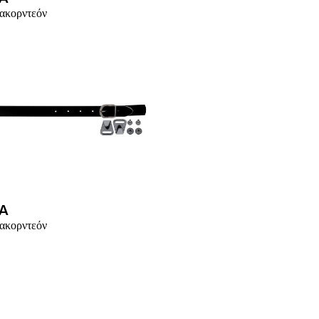
ακορντεόν
A
ακορντεόν