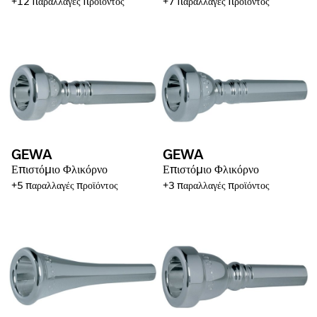
+12 παραλλαγές προϊόντος
+7 παραλλαγές προϊόντος
GEWA
GEWA
Επιστόμιο Φλικόρνο
Επιστόμιο Φλικόρνο
+5 παραλλαγές προϊόντος
+3 παραλλαγές προϊόντος