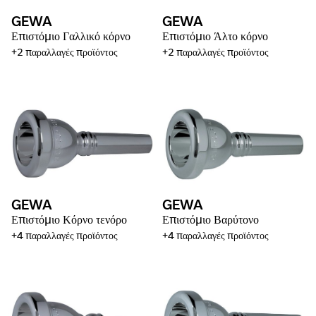
GEWA
GEWA
Επιστόμιο Γαλλικό κόρνο
Επιστόμιο Άλτο κόρνο
+2 παραλλαγές προϊόντος
+2 παραλλαγές προϊόντος
GEWA
GEWA
Επιστόμιο Κόρνο τενόρο
Επιστόμιο Βαρύτονο
+4 παραλλαγές προϊόντος
+4 παραλλαγές προϊόντος