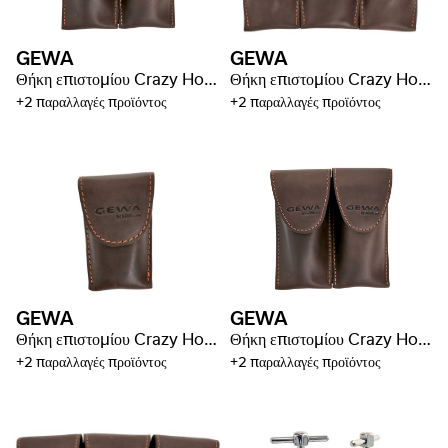
GEWA
GEWA
Θήκη επιστομίου Crazy Horse Τρομπόνι
Θήκη επιστομίου Crazy Horse Τρομπόνι
+2 παραλλαγές προϊόντος
+2 παραλλαγές προϊόντος
GEWA
GEWA
Θήκη επιστομίου Crazy Horse Σάλπιγγα
Θήκη επιστομίου Crazy Horse Σάλπιγγα
+2 παραλλαγές προϊόντος
+2 παραλλαγές προϊόντος