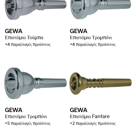
GEWA
GEWA
Επιστόμιο Τούμπα
Επιστόμιο Τρομπόνι
+4 παραλλαγές προϊόντος
+4 παραλλαγές προϊόντος
GEWA
GEWA
Επιστόμιο Τρομπόνι
Επιστόμιο Fanfare
+5 παραλλαγές προϊόντος
+2 παραλλαγές προϊόντος