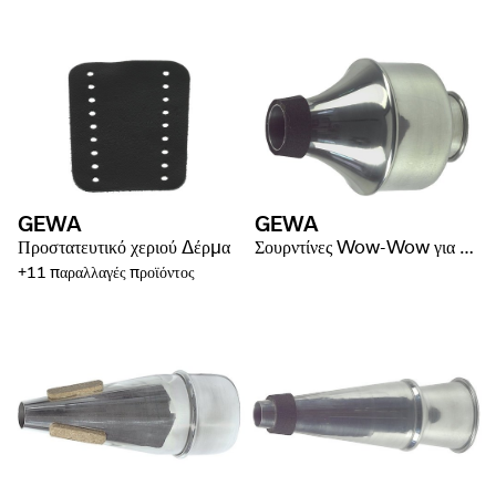
GEWA
GEWA
Προστατευτικό χεριού Δέρμα
Σουρντίνες Wow-Wow για τρομπέτα
+11 παραλλαγές προϊόντος