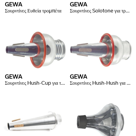
GEWA
GEWA
Σουρντίνες Ευθεία τρομπέτα
Σουρντίνες Solotone για τρομπέτα
GEWA
GEWA
Σουρντίνες Hush-Cup για τρομπέτα
Σουρντίνες Hush-Hush για τρομπέτα