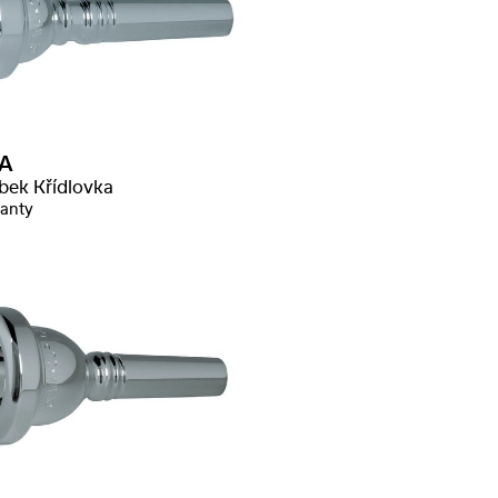
A
bek Křídlovka
ianty