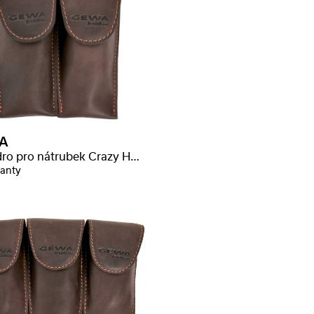
A
Pouzdro pro nátrubek Crazy Horse trumpeta
ianty