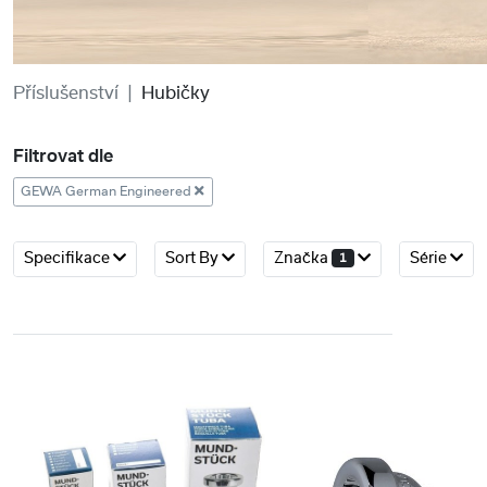
Příslušenství
Hubičky
Filtrovat dle
GEWA German Engineered
Specifikace
Sort By
Značka
Série
1