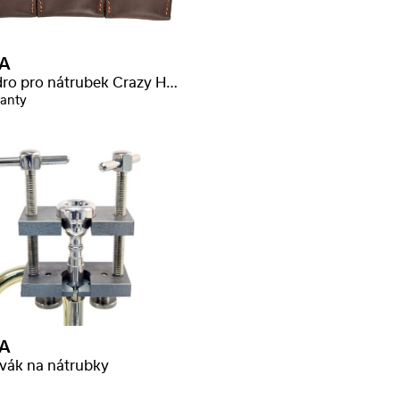
A
Pouzdro pro nátrubek Crazy Horse pozoun
ianty
A
vák na nátrubky