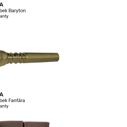
A
bek Baryton
ianty
A
bek Fanfára
ianty