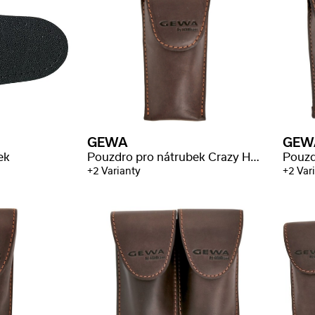
GEWA
GEW
ek
Pouzdro pro nátrubek Crazy Horse trumpeta
+2 Varianty
+2 Var