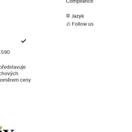
Compliance
Jazyk
Follow us
.590
představuje
echových
 poměrem ceny