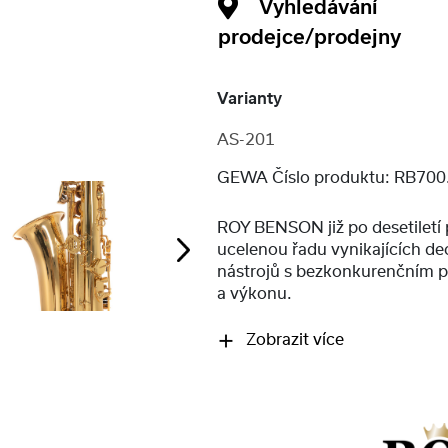
Vyhledávání
prodejce/prodejny
Varianty
AS-201
GEWA Číslo produktu:
RB700
ROY BENSON již po desetiletí 
ucelenou řadu vynikajících d
nástrojů s bezkonkurenčním
a výkonu.
Zobrazit více