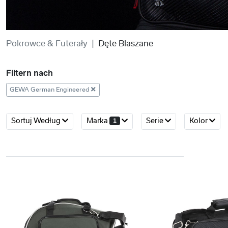
Pokrowce & Futerały
Dęte Blaszane
Filtern nach
GEWA German Engineered
Sortuj Według
Marka
Serie
Kolor
1