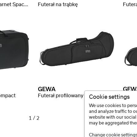
Torba Gig-Bag na klarnet Space Bag
Futerał na trąbkę
Futer
GEWA
GEW
Compact
Futerał profilowany na puzon Compact
Cookie settings
We use cookies to perso
and analyze traffic to 
website with our social
1 / 2
may be aggregated ther
Change cookie setting