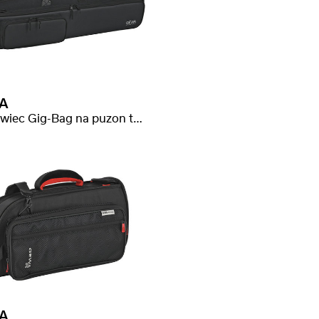
A
Pokrowiec Gig-Bag na puzon tenorowy
A