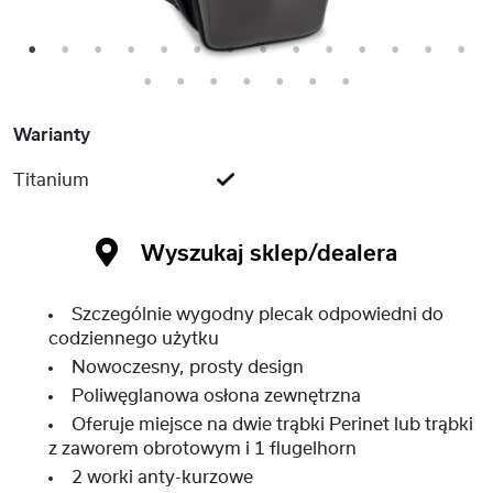
1
2
3
4
5
6
7
8
9
10
11
12
13
14
15
16
17
18
19
20
21
Warianty
Titanium
Wyszukaj sklep/dealera
Szczególnie wygodny plecak odpowiedni do
codziennego użytku
Nowoczesny, prosty design
Poliwęglanowa osłona zewnętrzna
Oferuje miejsce na dwie trąbki Perinet lub trąbki
z zaworem obrotowym i 1 flugelhorn
2 worki anty-kurzowe