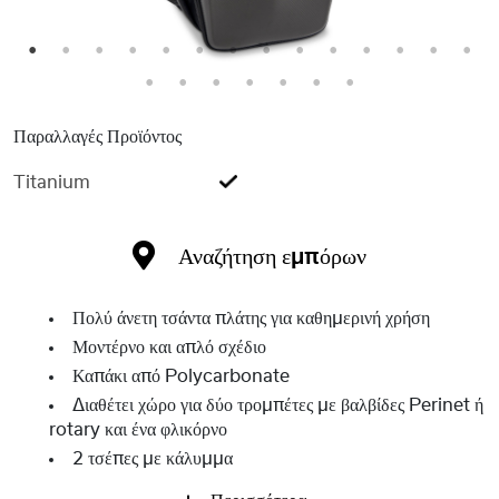
1
2
3
4
5
6
7
8
9
10
11
12
13
14
15
16
17
18
19
20
21
Παραλλαγές Προϊόντος
Titanium
Αναζήτηση εμπόρων
Πολύ άνετη τσάντα πλάτης για καθημερινή χρήση
Μοντέρνο και απλό σχέδιο
Καπάκι από Polycarbonate
Διαθέτει χώρο για δύο τρομπέτες με βαλβίδες Perinet ή
rotary και ένα φλικόρνο
2 τσέπες με κάλυμμα