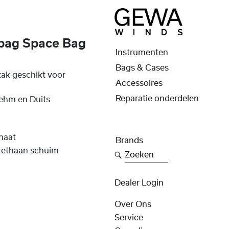
 bag Space Bag
Instrumenten
Bags & Cases
zak geschikt voor
Accessoires
Reparatie onderdelen
ehm en Duits
naat
Brands
rethaan schuim
Zoeken
Dealer Login
Over Ons
Service