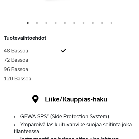
1
2
3
4
5
6
7
8
9
10
Tuotevaihtoehdot
48 Bassoa
72 Bassoa
96 Bassoa
120 Bassoa
Liike/Kauppias-haku
GEWA SPS® (Side Protection System)
Ympäroivä lasikuituvahvike suojaa soitinta joka
tilanteessa