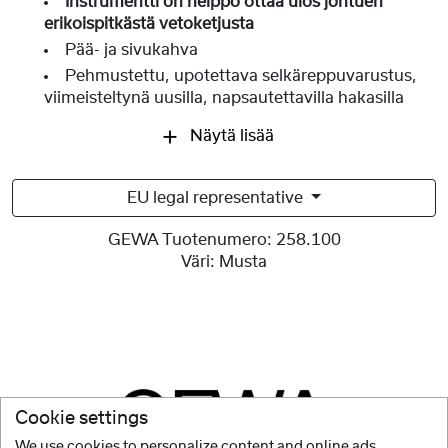
Instrumentti on helppo ottaa ulos johtuen
erikoispitkästä vetoketjusta
Pää- ja sivukahva
Pehmustettu, upotettava selkäreppuvarustus,
viimeisteltynä uusilla, napsautettavilla hakasilla
Näytä lisää
EU legal representative
GEWA Tuotenumero:
258.100
Väri:
Musta
Cookie settings
We use cookies to personalize content and online ads,