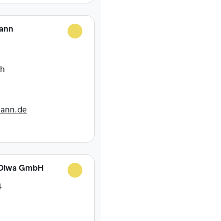
ann
ch
mann.de
 Diwa GmbH
4