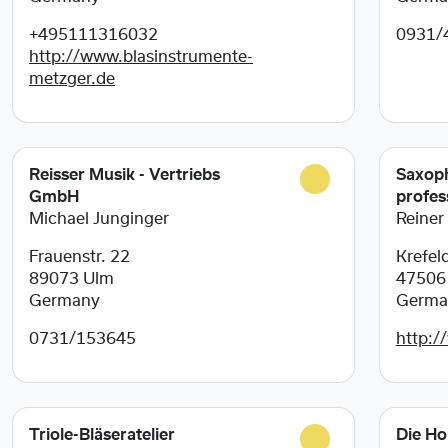
+495111316032
0931/
http://www.blasinstrumente-
metzger.de
Reisser Musik - Vertriebs
Saxoph
GmbH
profes
Michael Junginger
Reiner
Frauenstr. 22
Krefeld
89073
Ulm
4750
Germany
Germa
0731/153645
http:/
Triole-Bläseratelier
Die Ho