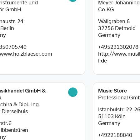
nstrumente und
Meyer-Johannin
ör GmbH
Co.KG
naustr. 24
Wallgraben 6
7
Berlin
32756
Detmold
ny
Germany
850705740
+495231302078
/www.holzblaeser.com
http://www.musi
l.de
sikhandel GmbH &
Music Store
G
Professional Gm
chira & Dipl.-Ing.
Istanbulstr. 22-2
 Dierselhuis
51103
Köln
str.6
Germany
9
Ibbenbüren
+4922188840
ny