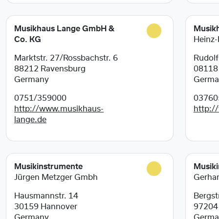
Musikhaus Lange GmbH &
Musikh
Co. KG
Heinz-
Marktstr. 27/Rossbachstr. 6
Rudolf
88212
Ravensburg
0811
Germany
Germa
0751/359000
03760
http://www.musikhaus-
http:/
lange.de
Musikinstrumente
Musiki
Jürgen Metzger Gmbh
Gerhar
Hausmannstr. 14
Bergstr
30159
Hannover
9720
Germany
Germa