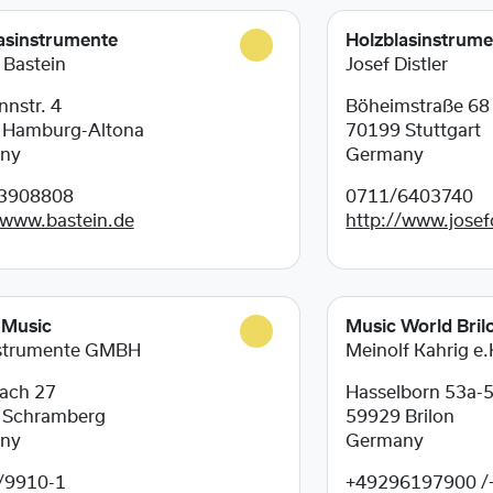
asinstrumente
Holzblasinstrum
 Bastein
Josef Distler
nstr. 4
Böheimstraße 68
5
Hamburg-Altona
70199
Stuttgart
ny
Germany
3908808
0711/6403740
/www.bastein.de
http://www.josefd
 Music
Music World Bril
nstrumente GMBH
Meinolf Kahrig e.
ach 27
Hasselborn 53a-
3
Schramberg
59929
Brilon
ny
Germany
/9910-1
+49296197900 /