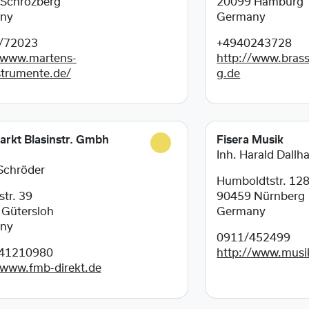
Schrozberg
20099
Hamburg
ny
Germany
/72023
+4940243728
/www.martens-
http://www.bras
strumente.de/
g.de
rkt Blasinstr. Gmbh
Fisera Musik
Inh. Harald Dall
Schröder
Humboldtstr. 12
tr. 39
90459
Nürnberg
2
Gütersloh
Germany
ny
0911/452499
41210980
http://www.musik
/www.fmb-direkt.de