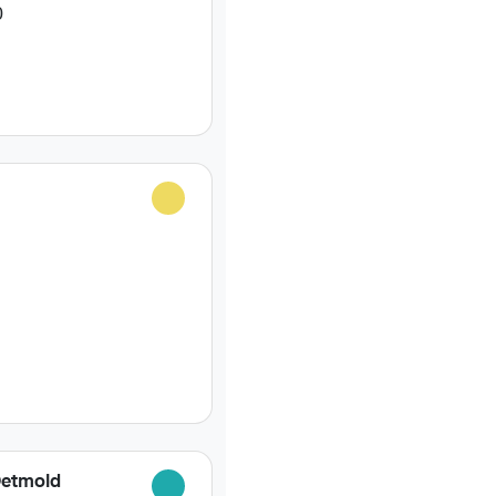
0
Detmold