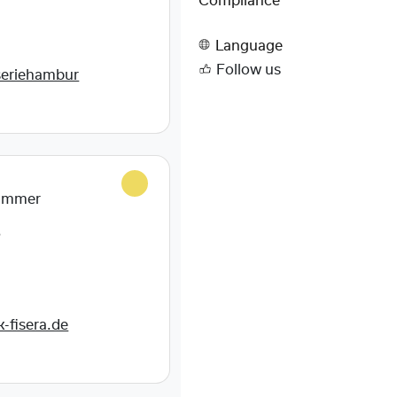
Compliance
Language
Follow us
seriehambur
hammer
8
-fisera.de