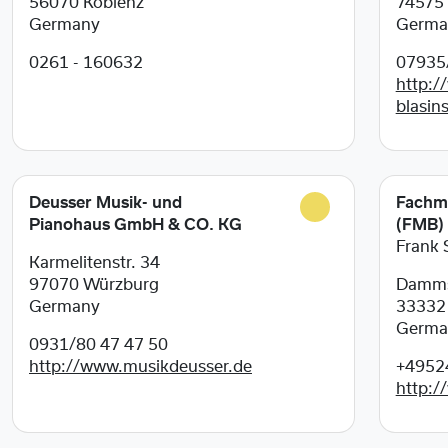
56070
Koblenz
74575
Germany
Germa
0261 - 160632
07935
http:/
blasin
Deusser Musik- und
Fachma
Pianohaus GmbH & CO. KG
(FMB)
Frank 
Karmelitenstr. 34
97070
Würzburg
Damms
Germany
3333
Germa
0931/80 47 47 50
http://www.musikdeusser.de
+4952
http:/