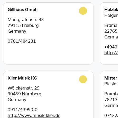
Gillhaus Gmbh
Holzbl
Holger
Markgrafenstr. 93
79115
Freiburg
Erdman
Germany
2276
Germa
0761/484231
+4940
http:/
Klier Musik KG
Mister
Blasi
Wölckernstr. 29
90459
Nürnberg
Bramb
Germany
7871
Germa
0911/43990-0
http://www.musik-klier.de
07422