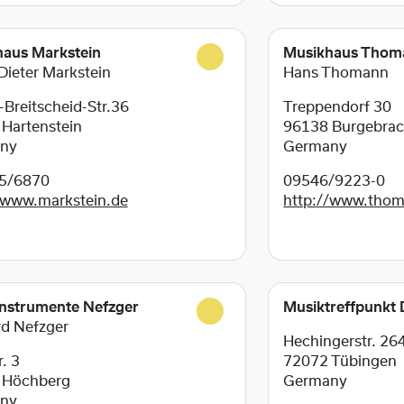
aus Markstein
Musikhaus Thom
Dieter Markstein
Hans Thomann
-Breitscheid-Str.36
Treppendorf 30
8
Hartenstein
96138
Burgebra
ny
Germany
5/6870
09546/9223-0
/www.markstein.de
http://www.tho
nstrumente Nefzger
Musiktreffpunkt
d Nefzger
Hechingerstr. 26
. 3
72072
Tübingen
4
Höchberg
Germany
ny