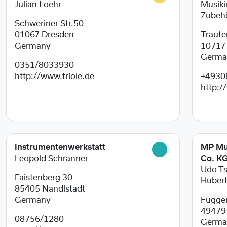
Julian Loehr
Musiki
Zubeh
Schweriner Str.50
01067
Dresden
Traute
Germany
1071
Germa
0351/8033930
http://www.triole.de
+4930
http:/
Instrumentenwerkstatt
MP Mu
Leopold Schranner
Co. K
Udo Ts
Faistenberg 30
Hubert
85405
Nandlstadt
Germany
Fugger
4947
08756/1280
Germa