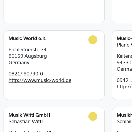
Music World e.k.
Music-
Piano
Eichleitnerstr. 34
86159
Augsburg
Keltens
Germany
9433
Germa
0821/ 90790-0
http://www.music-world.de
09421
http:/
Musik Wittl GmbH
Musik
Sebastian Wittl
Schlai