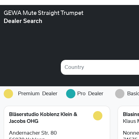
GEWA Mute Straight Trumpet
Dealer Search
Country
Premium
Dealer
Pro
Dealer
Basi
Bläserstudio Koblenz Klein &
Blasin
Jacobs OHG
Klaus 
Andernacher Str. 80
Nonnen