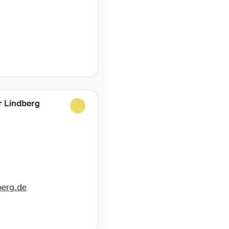
g
r Lindberg
berg.de