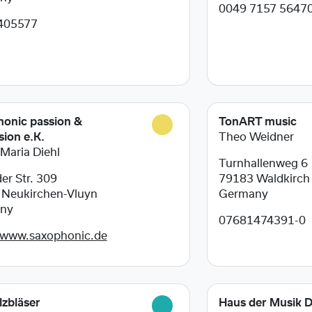
0049 7157 5647
405577
onic passion &
TonART music
sion e.K.
Theo Weidner
 Maria Diehl
Turnhallenweg 6
er Str. 309
79183
Waldkirch
6
Neukirchen-Vluyn
Germany
ny
07681474391-0
/www.saxophonic.de
lzbläser
Haus der Musik 