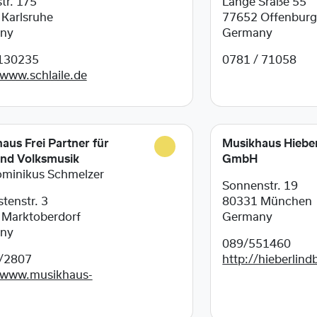
tr. 175
Lange Sraße 55
3
Karlsruhe
77652
Offenbur
ny
Germany
130235
0781 / 71058
/www.schlaile.de
aus Frei Partner für
Musikhaus Hiebe
und Volksmusik
GmbH
ominikus Schmelzer
Sonnenstr. 19
stenstr. 3
80331
München
6
Marktoberdorf
Germany
ny
089/551460
/2807
http://hieberlind
/www.musikhaus-