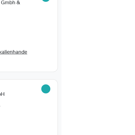
g Gmbh &
kalienhande
bH
6