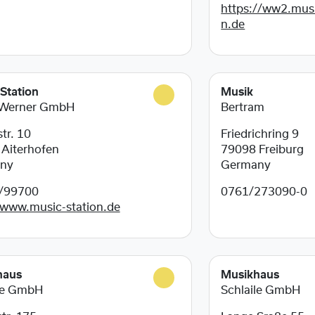
https://ww2.musi
n.de
Station
Musik
 Werner GmbH
Bertram
tr. 10
Friedrichring 9
0
Aiterhofen
79098
Freiburg
ny
Germany
/99700
0761/273090-0
/www.music-station.de
haus
Musikhaus
le GmbH
Schlaile GmbH