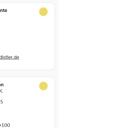
ente
istler.de
on
K.
55
+100