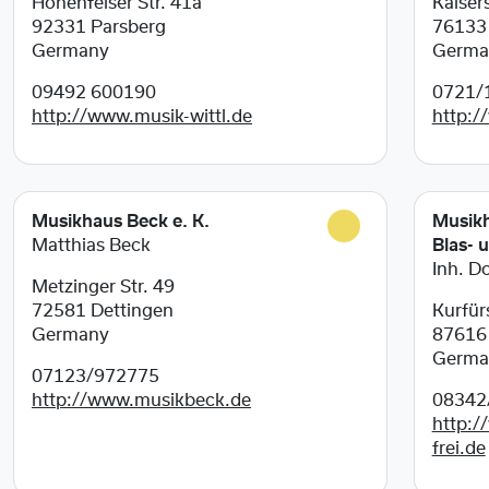
Hohenfelser Str. 41a
Kaisers
92331
Parsberg
7613
Germany
Germa
09492 600190
0721/
http://www.musik-wittl.de
http:/
Musikhaus Beck e. K.
Musikh
Matthias Beck
Blas- 
Inh. D
Metzinger Str. 49
72581
Dettingen
Kurfür
Germany
8761
Germa
07123/972775
http://www.musikbeck.de
08342
http:/
frei.de