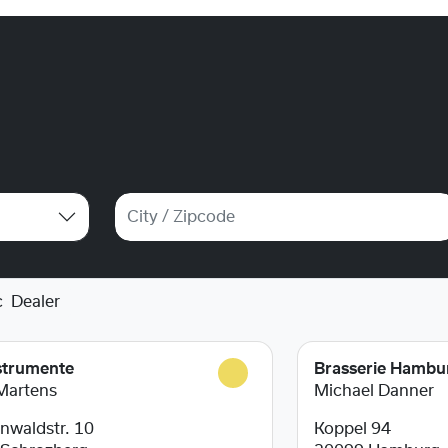
c
Dealer
strumente
Brasserie Hambu
Martens
Michael Danner
waldstr. 10
Koppel 94