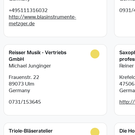
+495111316032
0931/
http://www.blasinstrumente-
metzger.de
Reisser Musik - Vertriebs
Saxoph
GmbH
profes
Michael Junginger
Reiner
Frauenstr. 22
Krefeld
89073
Ulm
4750
Germany
Germa
0731/153645
http:/
Triole-Bläseratelier
Die Ho