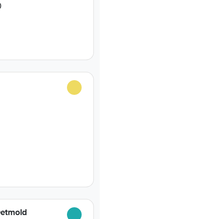
0
Detmold