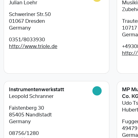
Julian Loehr
Musiki
Zubeh
Schweriner Str.50
01067
Dresden
Traute
Germany
1071
Germa
0351/8033930
http://www.triole.de
+4930
http:/
Instrumentenwerkstatt
MP Mu
Leopold Schranner
Co. K
Udo Ts
Faistenberg 30
Hubert
85405
Nandlstadt
Germany
Fugger
4947
08756/1280
Germa