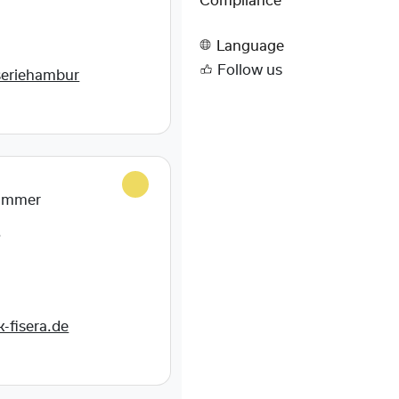
Compliance
Language
Follow us
seriehambur
hammer
8
-fisera.de