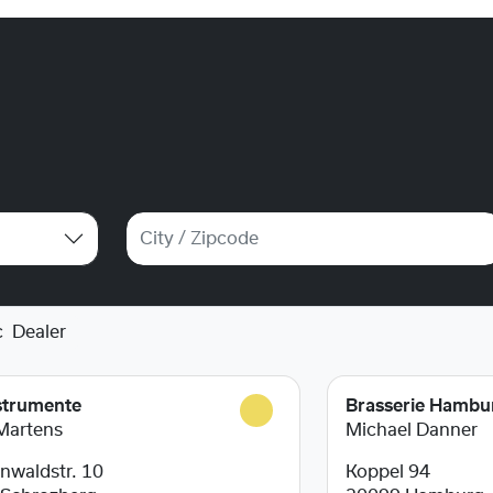
c
Dealer
strumente
Brasserie Hambu
Martens
Michael Danner
waldstr. 10
Koppel 94