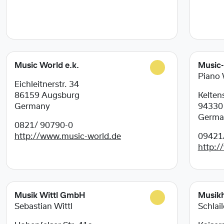
Music World e.k.
Music-
Piano
Eichleitnerstr. 34
86159
Augsburg
Keltens
Germany
9433
Germa
0821/ 90790-0
http://www.music-world.de
09421
http:/
Musik Wittl GmbH
Musik
Sebastian Wittl
Schlai