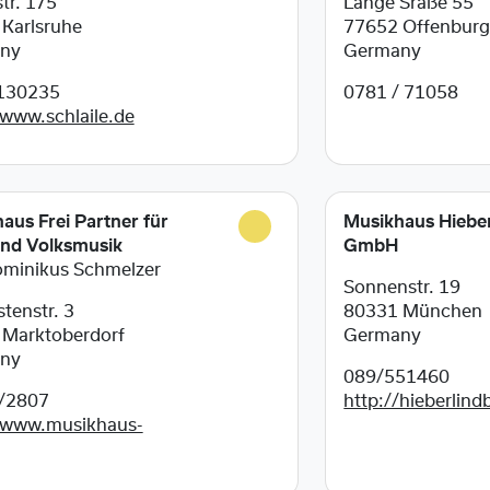
tr. 175
Lange Sraße 55
3
Karlsruhe
77652
Offenbur
ny
Germany
130235
0781 / 71058
/www.schlaile.de
aus Frei Partner für
Musikhaus Hiebe
und Volksmusik
GmbH
ominikus Schmelzer
Sonnenstr. 19
stenstr. 3
80331
München
6
Marktoberdorf
Germany
ny
089/551460
/2807
http://hieberlind
/www.musikhaus-