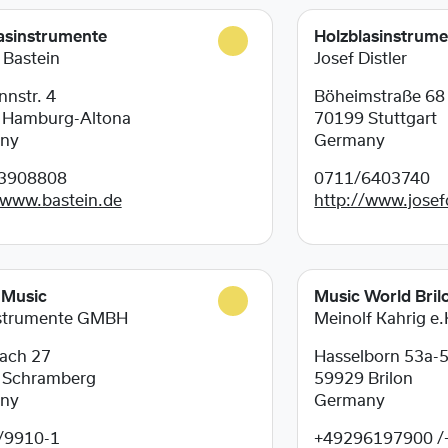
asinstrumente
Holzblasinstrum
 Bastein
Josef Distler
nstr. 4
Böheimstraße 68
5
Hamburg-Altona
70199
Stuttgart
ny
Germany
3908808
0711/6403740
/www.bastein.de
http://www.josefd
 Music
Music World Bril
nstrumente GMBH
Meinolf Kahrig e.
ach 27
Hasselborn 53a-
3
Schramberg
59929
Brilon
ny
Germany
/9910-1
+49296197900 /