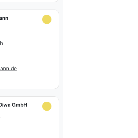
ann
ch
mann.de
 Diwa GmbH
4