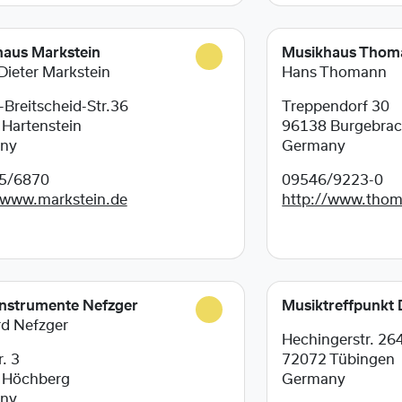
aus Markstein
Musikhaus Thom
Dieter Markstein
Hans Thomann
-Breitscheid-Str.36
Treppendorf 30
8
Hartenstein
96138
Burgebra
ny
Germany
5/6870
09546/9223-0
/www.markstein.de
http://www.tho
nstrumente Nefzger
Musiktreffpunkt
d Nefzger
Hechingerstr. 26
. 3
72072
Tübingen
4
Höchberg
Germany
ny