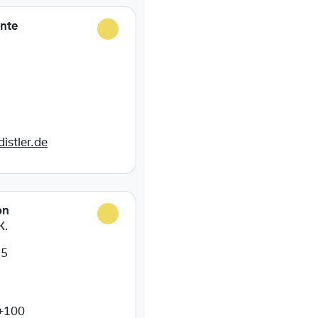
ente
istler.de
on
K.
55
+100