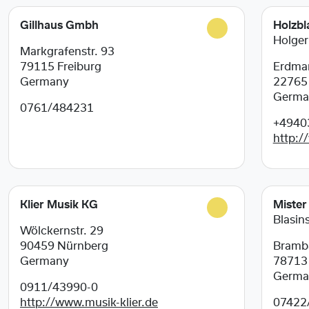
Gillhaus Gmbh
Holzbl
Holger
Markgrafenstr. 93
79115
Freiburg
Erdman
Germany
2276
Germa
0761/484231
+4940
http:/
Klier Musik KG
Mister
Blasi
Wölckernstr. 29
90459
Nürnberg
Bramb
Germany
7871
Germa
0911/43990-0
http://www.musik-klier.de
07422