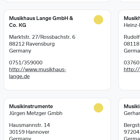
Musikhaus Lange GmbH &
Musikh
Co. KG
Heinz-
Marktstr. 27/Rossbachstr. 6
Rudolf
88212
Ravensburg
0811
Germany
Germa
0751/359000
03760
http://www.musikhaus-
http:/
lange.de
Musikinstrumente
Musiki
Jürgen Metzger Gmbh
Gerhar
Hausmannstr. 14
Bergstr
30159
Hannover
9720
Germany
Germa