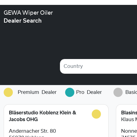
GEWA Wiper Oiler
Dealer Search
Country
Premium
Dealer
Pro
Dealer
Basi
Bläserstudio Koblenz Klein &
Blasin
Jacobs OHG
Klaus 
Andernacher Str. 80
Nonnen