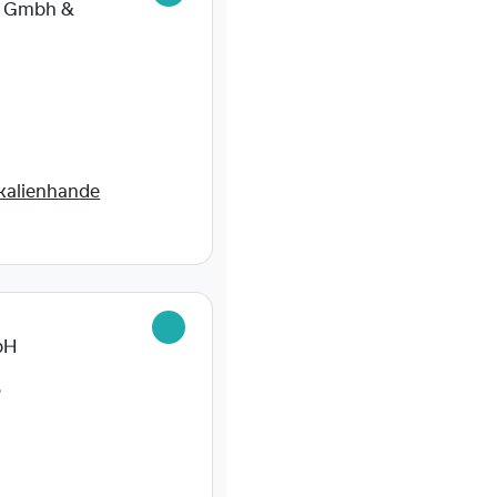
g Gmbh &
kalienhande
bH
6