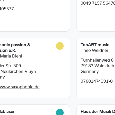
0049 7157 5647
405577
onic passion &
TonART music
sion e.K.
Theo Weidner
 Maria Diehl
Turnhallenweg 6
er Str. 309
79183
Waldkirch
6
Neukirchen-Vluyn
Germany
ny
07681474391-0
/www.saxophonic.de
lzbläser
Haus der Musik 