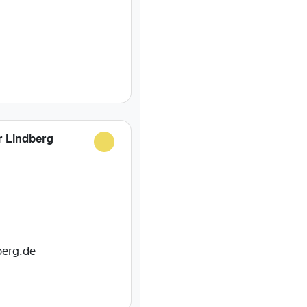
g
r Lindberg
berg.de