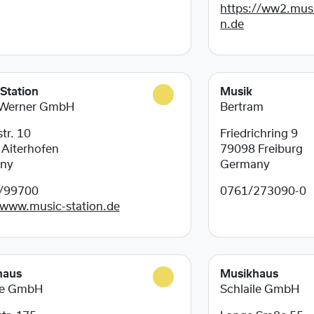
https://ww2.musi
n.de
Station
Musik
 Werner GmbH
Bertram
tr. 10
Friedrichring 9
0
Aiterhofen
79098
Freiburg
ny
Germany
/99700
0761/273090-0
/www.music-station.de
haus
Musikhaus
le GmbH
Schlaile GmbH