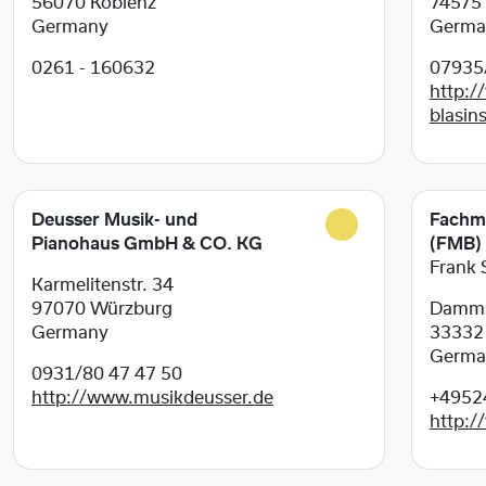
56070
Koblenz
74575
Germany
Germa
0261 - 160632
07935
http:/
blasin
Deusser Musik- und
Fachma
Pianohaus GmbH & CO. KG
(FMB)
Frank 
Karmelitenstr. 34
97070
Würzburg
Damms
Germany
3333
Germa
0931/80 47 47 50
http://www.musikdeusser.de
+4952
http:/