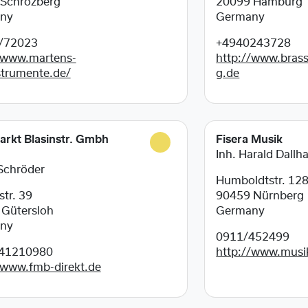
Schrozberg
20099
Hamburg
ny
Germany
/72023
+4940243728
/www.martens-
http://www.bras
strumente.de/
g.de
rkt Blasinstr. Gmbh
Fisera Musik
Inh. Harald Dall
Schröder
Humboldtstr. 12
tr. 39
90459
Nürnberg
2
Gütersloh
Germany
ny
0911/452499
41210980
http://www.musik
/www.fmb-direkt.de