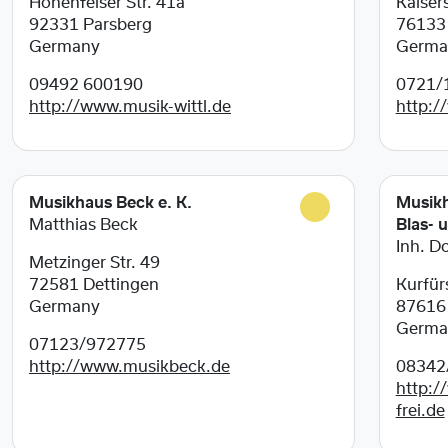
Hohenfelser Str. 41a
Kaisers
92331
Parsberg
7613
Germany
Germa
09492 600190
0721/
http://www.musik-wittl.de
http:/
Musikhaus Beck e. K.
Musikh
Matthias Beck
Blas- 
Inh. D
Metzinger Str. 49
72581
Dettingen
Kurfür
Germany
8761
Germa
07123/972775
http://www.musikbeck.de
08342
http:/
frei.de