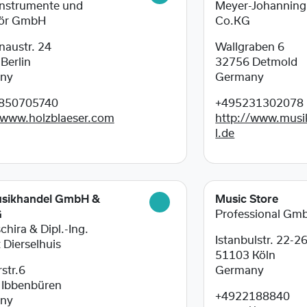
nstrumente und
Meyer-Johannin
ör GmbH
Co.KG
naustr. 24
Wallgraben 6
7
Berlin
32756
Detmold
ny
Germany
850705740
+495231302078
/www.holzblaeser.com
http://www.musi
l.de
sikhandel GmbH &
Music Store
G
Professional Gm
chira & Dipl.-Ing.
Istanbulstr. 22-2
 Dierselhuis
51103
Köln
str.6
Germany
9
Ibbenbüren
+4922188840
ny